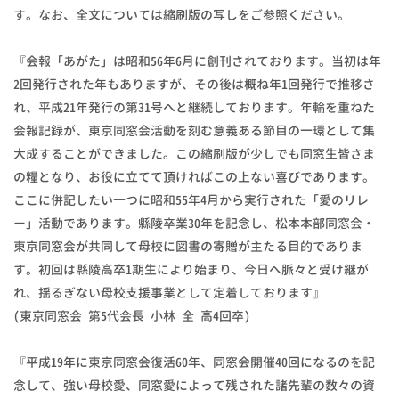
す。なお、全文については縮刷版の写しをご参照ください。
『会報「あがた」は昭和56年6月に創刊されております。当初は年
2回発行された年もありますが、その後は概ね年1回発行で推移さ
れ、平成21年発行の第31号へと継続しております。年輪を重ねた
会報記録が、東京同窓会活動を刻む意義ある節目の一環として集
大成することができました。この縮刷版が少しでも同窓生皆さま
の糧となり、お役に立てて頂ければこの上ない喜びであります。
ここに併記したい一つに昭和55年4月から実行された「愛のリレ
ー」活動であります。縣陵卒業30年を記念し、松本本部同窓会・
東京同窓会が共同して母校に図書の寄贈が主たる目的でありま
す。初回は縣陵高卒1期生により始まり、今日へ脈々と受け継が
れ、揺るぎない母校支援事業として定着しております』
(東京同窓会 第5代会長 小林 全 高4回卒)
『平成19年に東京同窓会復活60年、同窓会開催40回になるのを記
念して、強い母校愛、同窓愛によって残された諸先輩の数々の資