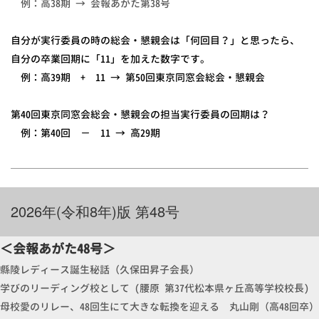
例：高38期 → 会報あがた第38号
自分が実行委員の時の総会・懇親会は「何回目？」と思ったら、
自分の卒業回期に「11」を加えた数字です。
例：高39期
+ 11
→ 第50回東京同窓会総会・懇親会
第40回東京同窓会総会・懇親会の担当実行委員の回期は？
例：第40回 − 11 → 高29期
2026年(令和8年)
版 第48号
＜会報あがた48号＞
縣陵レディース誕生秘話（久保田昇子会長）
学びのリーディング校として (腰原 第37代松本県ヶ丘高等学校校長)
母校愛のリレー、48回生にて大きな転換を迎える 丸山剛（高48回卒）