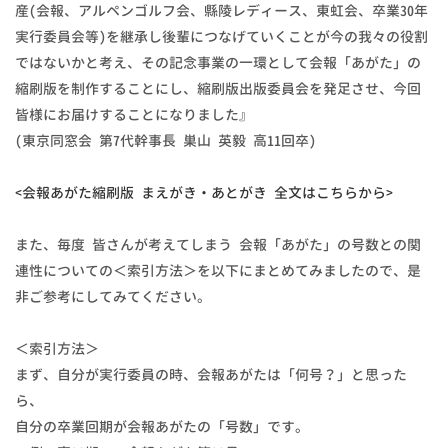
産(会報、アルペンゴルフ会、縣陵レディース、東虹会、卒業30年
実行委員会等)を継承し後輩につなげていくことが今の我々の役割
ではないかと考え、その記念事業の一環として会報「あがた」の
縮刷版を制作することにし、縮刷版出版委員会を発足させ、今回
皆様にお届けすることになりました』
(東京同窓会 第7代幹事長 巣山 英毅 高11回卒)
<会報あがた縮刷版 まえがき・あとがき 全文はこちらから>
また、毎度 皆さんが考えてしまう 会報「あがた」の号数との関
連性についての＜索引方法＞を以下にまとめてみましたので、是
非ご参考にしてみてください。
＜索引方法＞
まず、自分が実行委員の時、会報あがたは「何号？」と思った
ら、
自分の卒業回期が会報あがたの「号数」です。